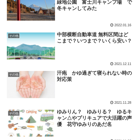
緑地公園 富士川キャンプ場 で
冬キャンしてみた
2022.01.16
中部横断自動車道 無料区間はど
その他
こまで？いつまで？いくら安い？
2021.12.11
汗疱 かゆ過ぎて寝られない時の
その他
対応策
2021.11.28
ゆみりん？ ゆみりる？ ゆるキ
その他
ャン△やプリキュアで大活躍の声
優 花守ゆみりのあだ名