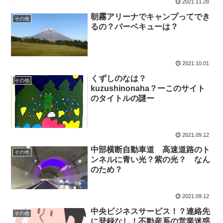
2021.11.28
朝霧アリーナでキャンプってでき
その他
るの？バーベキューは？
2021.10.01
くずしのなは？
その他
kuzushinonaha？ーこのサイト
のタイトルの謎ー
2021.09.12
中部横断自動車道 高速道路のト
その他
ンネルに青い光？紫の光？ なん
のため？
2021.09.12
中央ビジネスサービス！？連絡先
その他
に登録なし！不動産系の営業迷惑