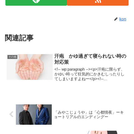
kon
関連記事
汗疱 かゆ過ぎて寝られない時の
その他
対応策
<!-- wp:paragraph --><p>汗疱に限らず、
かゆい時って狂気的にかきむしったりし
てしまいますよねー</p><!--
/wp:paragraph --><!-- wp:paragraph -->
<p>人間の生理現象ですが、目が覚めて
いる時は気が紛れても、</p><!--
/wp:paragraph --><!-- wp:paragraph -->
<p>寝ている時に襲ってくるかゆみは本
当にストレスですよねー</p><!--
「みやこじょうや」は「心都情夜」ーキ
/wp:paragraph --><!-- wp:paragraph -->
ョートリアルのエンディングー
<p>そんな時、どうやって痒みを抑える
のか、対処法を考えてみました。</p><!--
/wp:paragraph --><!-- wp:paragraph -->
<p>人間の生理現象ですが、目が覚めて