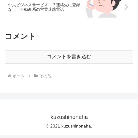
いる時は気が紛れても、</p><!--
中央ビジネスサービス！？連絡先に登録
/wp:paragraph --><!-- wp:paragraph -->
なし！不動産系の営業迷惑電話
<p>寝ている時に襲ってくるかゆみは本
当にストレスですよねー</p><!--
/wp:paragraph --><!-- wp:paragraph -->
<p>そんな時、どうやって痒みを抑える
のか、対処法を考えてみました。</p><!--
コメント
/wp:paragraph -->
コメントを書き込む
ホーム
その他
kuzushinonaha
© 2021 kuzushinonaha.