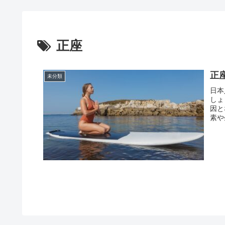
正座
正
未分類
日本
しょ
因と
素や