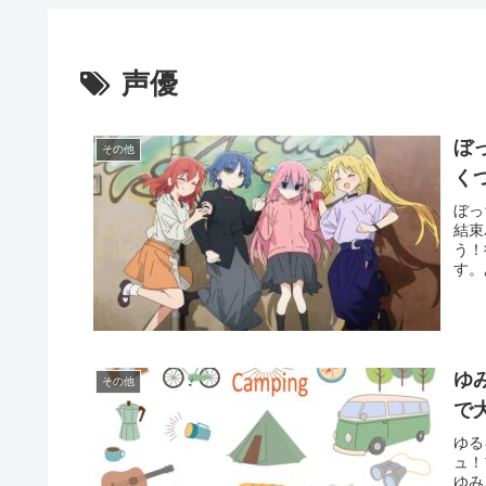
声優
ぼ
その他
く
ぼっ
結束
う！
す。
ゆ
その他
で
ゆる
ュ！
ゆみ