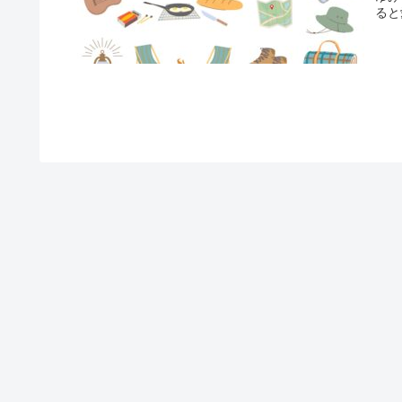
ると
んで