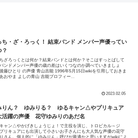
っち・ざ・ろっく！ 結束バンド メンバー声優ってい
つ？
ちざろっくとは何か？結束バンドとは何か？そこはすっとばして
バンドメンバー声優の歳の差はいくつなのか調べていきましょ
後藤ひとり の声優 青山吉能 1996年5月15日wikiを引用しておきま
あおやま よしの青山 吉能プロフィー...
2023.02.05
みりん？ ゆみりる？ ゆるキャン△やプリキュア
大活躍の声優 花守ゆみりのあだ名
キャン△やかげきしょうじょ！で主役を演じ、トロピカル～ジ
プリキュアにも出演して小さいお子さんにも大人気な声優の花守
りさん。個人的に「ゆみりん」呼びが最適かと思いますがwikiによ