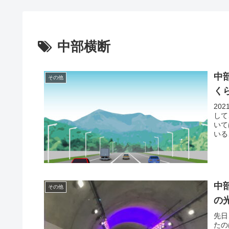
中部横断
中
その他
く
20
して
いて
いる
中
その他
の
先日
たの