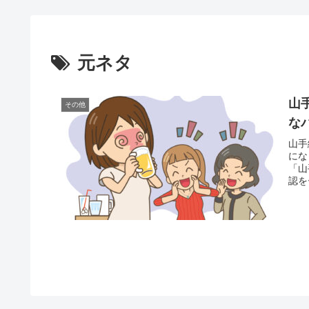
元ネタ
山
その他
な
山手
にな
「山
認を